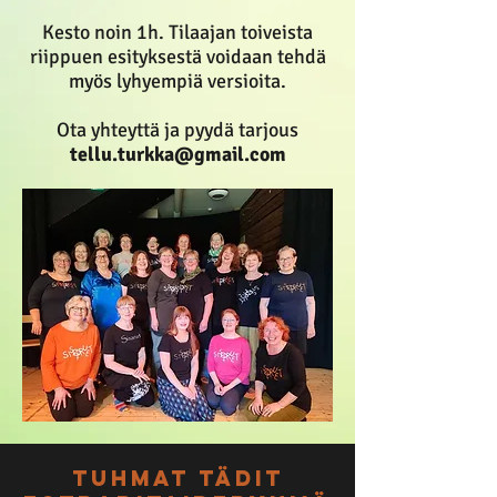
on kantele.
vuoden ikäiset lapset, 
Kesto noin 1h. Tilaajan toiveista
riippuen esityksestä voidaan tehdä
suositeltava ryhmäkoko on max 
myös lyhyempiä versioita.
40 lasta.

Ota yhteyttä ja pyydä tarjous
tellu.turkka@gmail.com
Näyttämö: 3x3 m + istumatilaa 
lapsille, mieluiten patjoja 
lattialla ja 1-2 tuoliriviä

Valmistautumisaika : 60 min

Purkuaika: 30 min

Kahden esiintymisten väli: 10-15 
min

Hinta Suomessa:

Päivä-aika yksi konsertti 400€ 
tuhmat tädit
(30 min)
