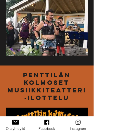
penttilän
kolmoset
musiikkiteatteri
-ilottelu
Ota yhteyttä
Facebook
Instagram