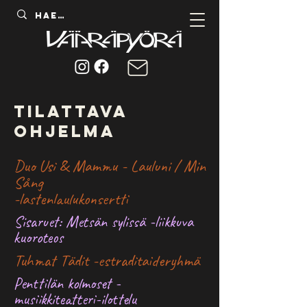
tilattava
ohjelma
Duo Usi & Mammu - Lauluni / Min
Sång
-lastenlaulukonsertti
Sisaruet: Metsän sylissä -liikkuva
kuoroteos
Tuhmat Tädit -estraditaideryhmä
Penttilän kolmoset -
musiikkiteatteri-ilottelu