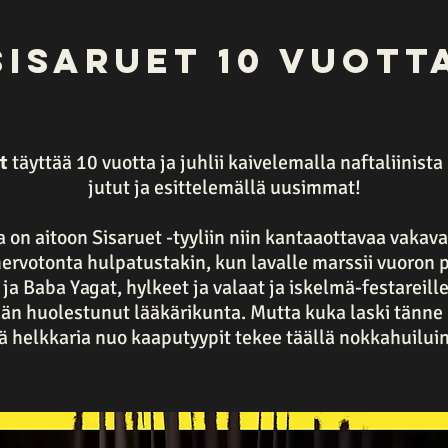
sisaruet 10 vuott
t
täyttää 10 vuotta ja juhlii kaivelemalla naftaliinista
jutut ja esittelemällä uusimmat!
 on aitoon Sisaruet -tyyliin niin kantaaottavaa vakava
hervotonta hulpatustakin, kun lavalle marssii vuoron 
ja Baba Yagat, hylkeet ja valaat ja iskelmä-festareille
än huolestunut lääkärikunta. Mutta kuka laski tänne
ä helkkaria nuo kaaputyypit tekee täällä nokkahuilui