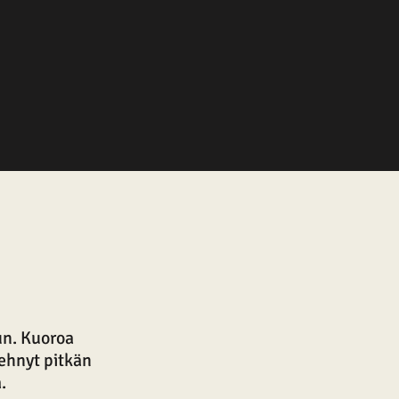
un. Kuoroa
ehnyt pitkän
.