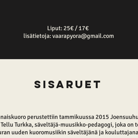
Liput: 25€ / 17€
lisätietoja:
vaarapyora@gmail.com
sisaruet
-naiskuoro perustettiin tammikuussa 2015 Joensuuh
Tellu Turkka, säveltäjä-muusikko-pedagogi, joka on t
uran uuden kuoromusiikin säveltäjänä ja kouluttajana