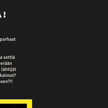
a!
 parhaat
a settiä
perään
 lähtijät
 kalmot?
neen?!!