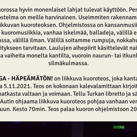
orossa hyvin monenlaiset lahjat tulevat käyttöön. Pe
stelma on meille harvinainen. Useimmiten rakenna
iikkuvan kuoroteoksen. Ohjelmistossa on kansanmusii
uoromusiikkia, vanhaa iskelmää, balladeja, välillä
ssa, välillä ilman. Välillä soitamme rumpuja, nokkahu
itykseen tarvitaan. Laulujen aihepiirit käsittelevät n
ia vaiheita monelta kantilta, vuoroin naurun- tai itku
silmäkulmassa.
GA - HÄPEÄMÄTÖN!
on liikkuva kuoroteos, joka kanta
 5.11.2021. Teos on kokonaan kalevalamittaan kirjoi
atkasta valtaan ja voimaan. Tellu Turkan libretto ja sä
Autin ohjaama liikkuva kuoroteos pohjaa vanhaan ve
uun. Kesto 70min. Teos palaa kuoron ohjelmistoon 2