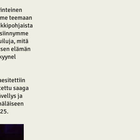
rinteinen
mme teemaan
kkipohjaista
 esiinnymme
iluja, mitä
aisen elämän
nkyynel
esitettiin
tettu saaga
vellys ja
näläiseen
025.