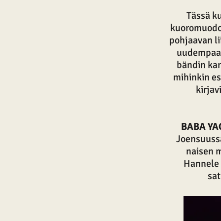
Tässä ku
kuoromuodo
pohjaavan l
uudempaa k
bändin kan
mihinkin es
kirjav
BABA YA
Joensuussa
naisen m
Hannele 
sat