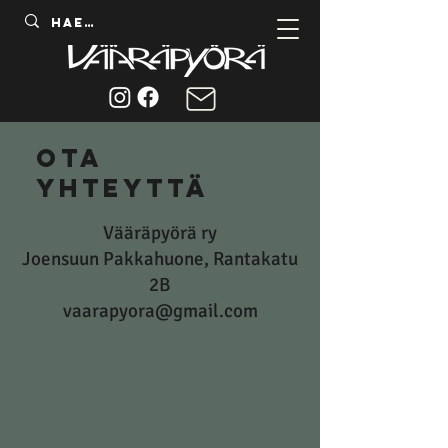
ota
yhteyttä
Vääräpyörä ry
Joensuun Pakkahuone, Rantakatu
2B
vaarapyora@gmail.com