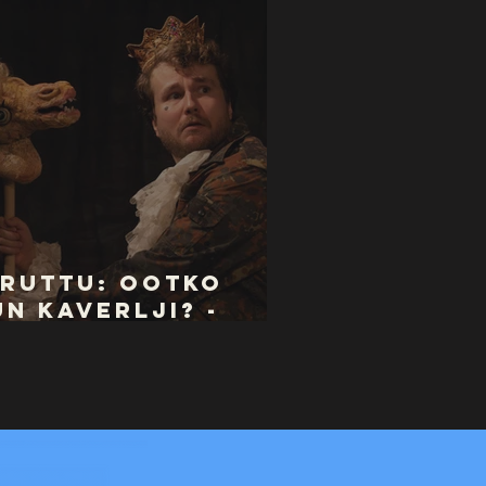
ERUTTU: Ootko
n Kaverlji? -
ytös ke 10.12.