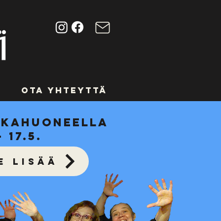
Ota yhteyttä
kkahuoneella
- 17.5.
E LISÄÄ