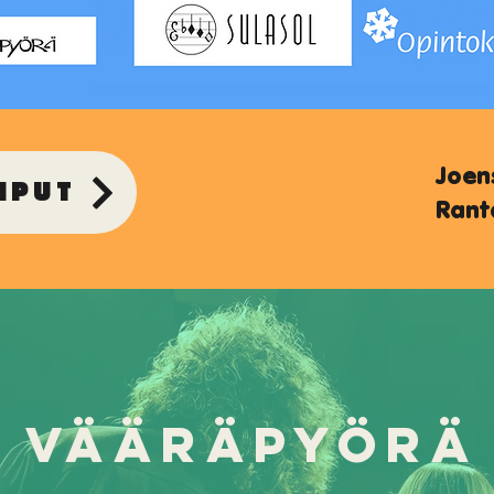
Joen
IPUT
Rant
Vääräpyörä