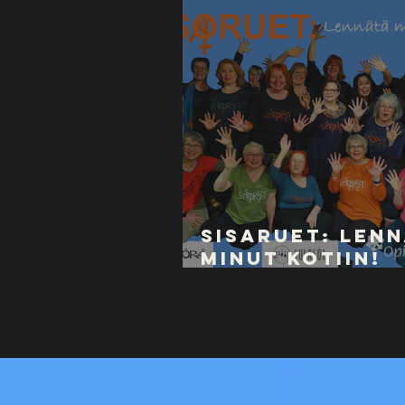
Sisaruet: Len
minut kotiin!
Pakkahuoneell
- 17.5.