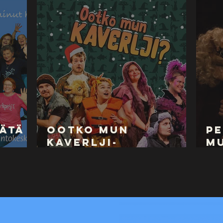
nätä
Ootko mun
P
Kaverlji-
mu
a 15.
ryhmälipputarjous
nä
24.12. asti!