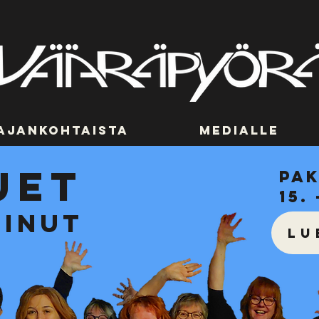
Ajankohtaista
Medialle
uet
pa
15. 
minut
LU