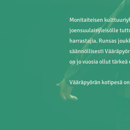
Monitaiteisen kulttuuriy
joensuulaisyleisölle tutt
harrastajia. Runsas joukko
säännöllisesti Vääräpyö
on jo vuosia ollut tärkeä
Vääräpyörän kotipesä o