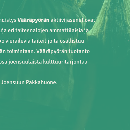
hdistys
Vääräpyörän
aktiivijäsenet ovat
uja eri taiteenalojen ammattilaisia ja
 vierailevia taiteilijoita osallistuu
rän toimintaan. Vääräpyörän tuotanto
 osa joensuulaista kulttuuritarjontaa
n Joensuun Pakkahuone.