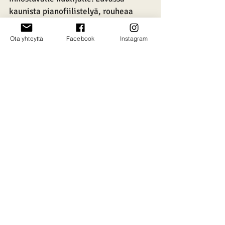
kaunista pianofiilistelyä, rouheaa 
progerokkia ja heiluvia käsiä!
Ota yhteyttä
Facebook
Instagram
Lassi Pirinen - laulu
Samuli Tarula - kitara
Jenni Katajisto - keyboard, taustalaulu
Simo Kettunen - rummut, taustalaulu
(Aaro Tyrväinen - basso, vierailija)
© VÄÄRÄPYÖRÄ 2025
Joensuun Pakkahuone
Rantakatu 2B, 80100 Joensuu
vaarapyora@gmail.com