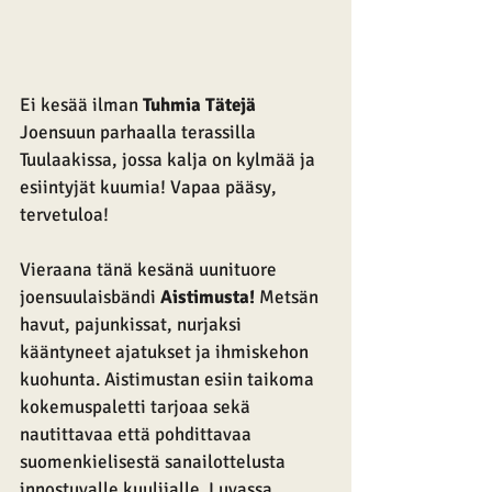
Ei kesää ilman 
Tuhmia Tätejä 
Joensuun parhaalla terassilla 
Tuulaakissa, jossa kalja on kylmää ja 
esiintyjät kuumia! Vapaa pääsy, 
tervetuloa! 
Vieraana tänä kesänä uunituore 
joensuulaisbändi 
Aistimusta!
 Metsän 
havut, pajunkissat, nurjaksi 
kääntyneet ajatukset ja ihmiskehon 
kuohunta. Aistimustan esiin taikoma 
kokemuspaletti tarjoaa sekä 
nautittavaa että pohdittavaa 
suomenkielisestä sanailottelusta 
innostuvalle kuulijalle. Luvassa 