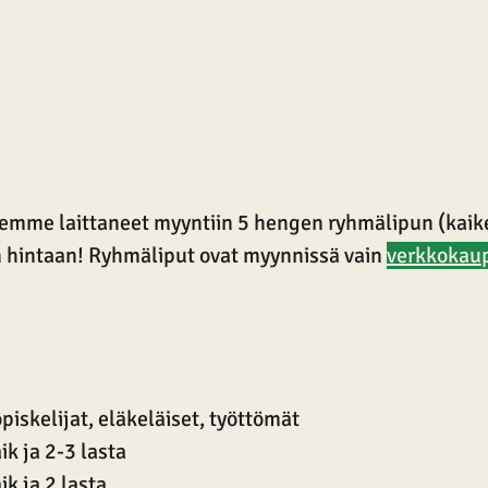
emme laittaneet myyntiin 5 hengen ryhmälipun (kaiken
 hintaan! Ryhmäliput ovat myynnissä vain 
verkkokau
opiskelijat, eläkeläiset, työttömät
ik ja 2-3 lasta
ik ja 2 lasta