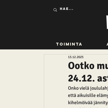
Toiminta
13.12.2025
Ootko mu
24.12. as
Onko vielä joululahj
että aikuisille eläm
kihelmöivää jännitys