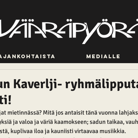
Ajankohtaista
Medialle
n Kaverlji- ryhmälipput
ti!
at mietinnässä? Mitä jos antaisit tänä vuonna lahjaksi
yksiä ja valoa ja väriä kaamokseen; sadun taikaa, vauht
tä, kuplivaa iloa ja kauniisti virtaavaa musiikkia.