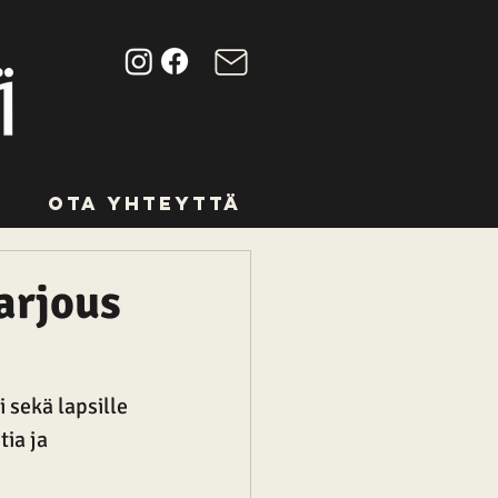
Ota yhteyttä
arjous
 sekä lapsille 
ia ja 