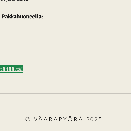
n Pakkahuoneella:
tä täältä!
© VÄÄRÄPYÖRÄ 2025