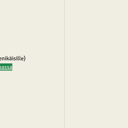
ikäisille) 
passa