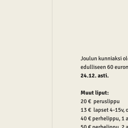
Joulun kunniaksi ol
edulliseen 60 euron
24.12. asti.
Muut liput:
20 €  peruslippu 
13 €  lapset 4-15v, 
40 € perhelippu, 1 a
50 € perhelippu, 2 a